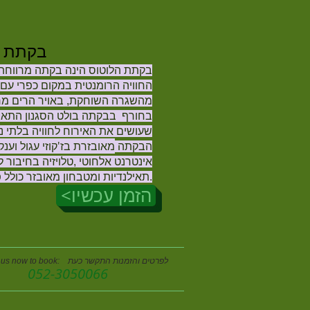
בקתת ה
בקתת הלוטוס הינה בקתה מרווחת 
החוויה הרומנטית במקום כפרי
עם 
מהשגרה השוחקת, באויר הרים מרע
בחורף
בבקתה בולט הסגנון התאיל
שעושים את האירוח לחוויה בלתי 
מאובזרת בז'קוזי עגול וע
הבקתה
אינטרנט אלחוטי ,טלויזיה בחיבור 
תאילנדיות ומטבחון מאובזר כולל פינת קפה עשירה ומכונת קפה אספרסו.
<הזמן עכשיו
Book now >
Call us now to book: לפרטים והזמנות התקשר כעת
052-3050066