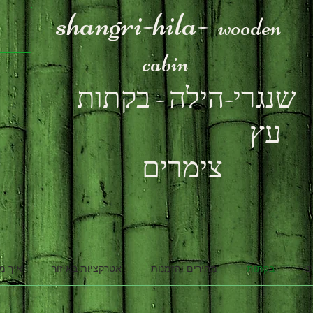
shangri-hila-
wooden
cabin
שנגרי
-הי
לה - בקתות
עץ
צימרים
נו
בקתות
מחירים והזמנות
אטרקציות באיזור
איך מ