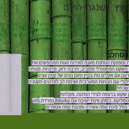
עץ שנגרי-הילה
רבי,בקצה הישוב אל מול נוף שקיעות המשתרע מנהריהעד מפרץ חי
מרווחות לפינוק ושלווה ממסע החיים המטורף. אצלינו תוכלו להירגע
 עם הנוף של חורש טבעי ועד לשקיעות בים. לטבול בג'קוזי ענק ולה
הסחלב
ומפנקת הנותנת מענה לאירוח זוגות המחפשים את
השקט הפסטורלי מסביב, הרבה ירוק, פרטיות, מנוחה
נן עם אקלים נוח בקיץ
וחום נעים של קמין עצים
לנדי עם הנוחות המערבית ושימת לב לפרטים הקטנים
נשכחת
נק שקוע ברצפה לצידי המיטה, מקלחת
נפרדת,
מזגן,thbyrby אינטרנט אלחוטי טלויזיה בכבלים נטפליקס. בסלון פינת ישיבה עם