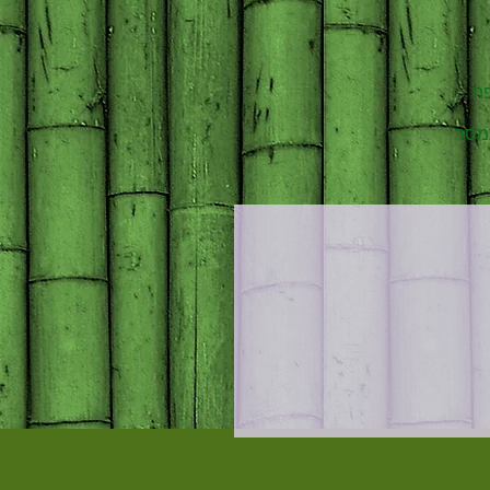
פה
תמסר