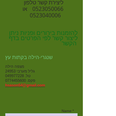
ליצירת קשר טלפון
0523050066
או
0523040006
להזמנות בירורים ופניות ניתן
ליצור קשר לפי הפרטים בדף
הקשר
שנגרי-הילה בקתות עץ
מצפה הילה
גליל מערבי 24953
טל. 049977228
פקס. 0774455600
hsason54@gmail.com
Name *